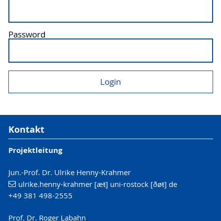
Password
Kontakt
Projektleitung
Jun.-Prof. Dr. Ulrike Henny-Krahmer
ulrike.henny-krahmer [æŧ] uni-rostock [ðøŧ] de
+49 381 498-2555
Prof. Dr. Roger Labahn