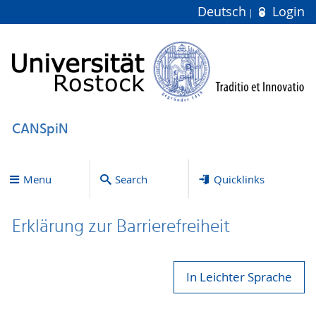
Deutsch
Login
CANSpiN
Menu
Search
Quicklinks
Erklärung zur Bar­ri­e­re­frei­heit
In Leichter Sprache