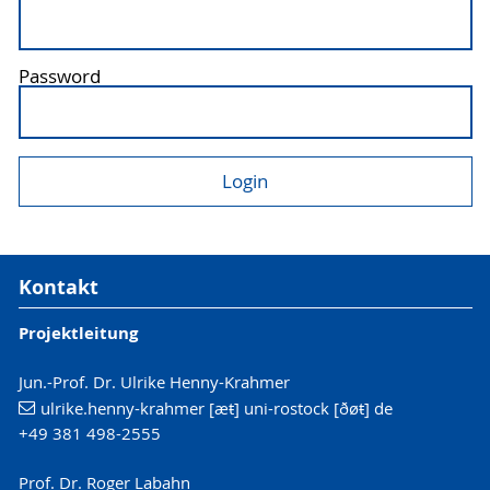
Password
Kontakt
Projektleitung
Jun.-Prof. Dr. Ulrike Henny-Krahmer
ulrike.henny-krahmer [æŧ] uni-rostock [ðøŧ] de
+49 381 498-2555
Prof. Dr. Roger Labahn