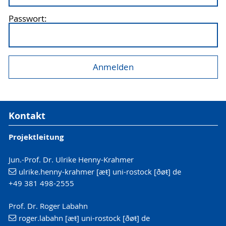
Passwort:
Kontakt
Projektleitung
Jun.-Prof. Dr. Ulrike Henny-Krahmer
ulrike.henny-krahmer [æŧ] uni-rostock [ðøŧ] de
+49 381 498-2555
Prof. Dr. Roger Labahn
roger.labahn [æŧ] uni-rostock [ðøŧ] de